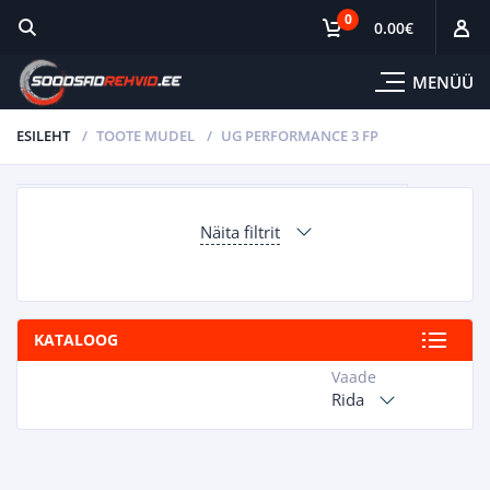
0
0.00
€
MENÜÜ
ESILEHT
TOOTE MUDEL
UG PERFORMANCE 3 FP
Näita filtrit
KATALOOG
Vaade
Rida