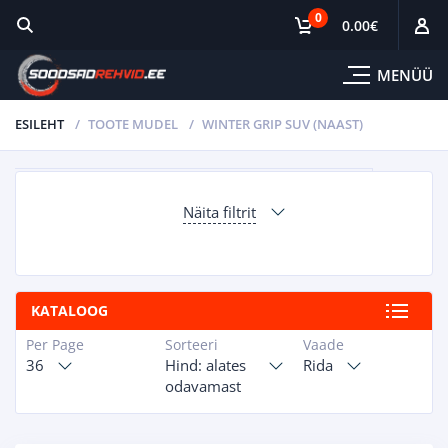
0
0.00
€
MENÜÜ
ESILEHT
TOOTE MUDEL
WINTER GRIP SUV (NAAST)
Näita filtrit
KATALOOG
Per Page
Sorteeri
Vaade
36
Hind: alates
Rida
odavamast