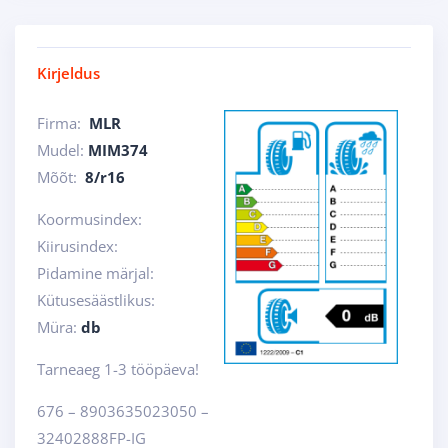
Kirjeldus
Firma:
MLR
Mudel:
MIM374
Mõõt:
8/r16
Koormusindex:
Kiirusindex:
Pidamine märjal:
Kütusesäästlikus:
Müra:
db
Tarneaeg 1-3 tööpäeva!
676 – 8903635023050 –
32402888FP-IG