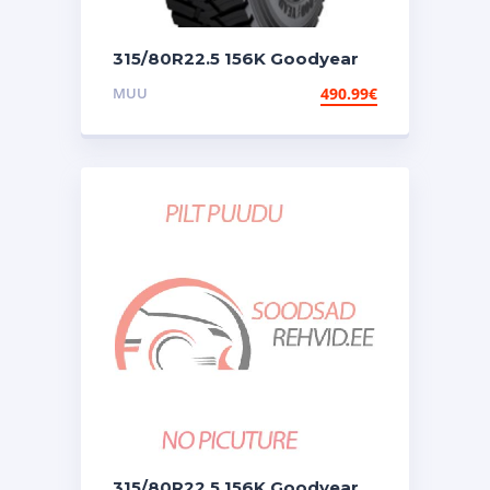
315/80R22.5 156K Goodyear
Omnitrac D 3pmsf
MUU
490.99
€
315/80R22.5 156K Goodyear