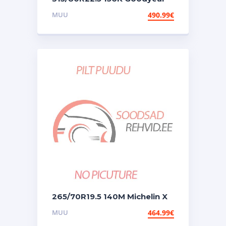
Omnitrac Mss 3pmsf
MUU
490.99
€
265/70R19.5 140M Michelin X
Multi D2 Vg
MUU
464.99
€