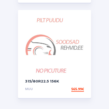
315/80R22.5 156K
Bridgestone M-drive 002
MUU
565.99
€