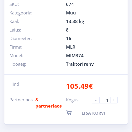
SKU:
674
Kategooria:
Muu
Kaal:
13.38 kg
Laius:
8
Diameeter:
16
Firma:
MLR
Mudel:
MIM374
Hooaeg:
Traktori rehv
Hind
105.49
€
Partnerlaos
8
Kogus
-
+
partnerlaos
LISA KORVI