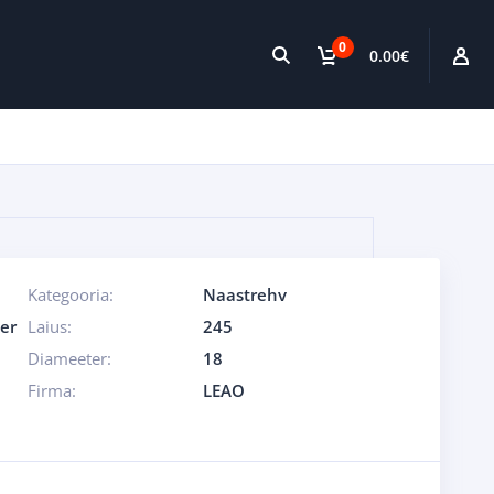
0
0.00
€
Kategooria:
Naastrehv
er
Laius:
245
Diameeter:
18
Firma:
LEAO