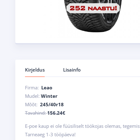
Kirjeldus
Lisainfo
Firma:
Leao
Mudel:
Winter
Mõõt:
245/40r18
Tavahind:
156.24€
E-poe kaup ei ole füüsiliselt töökojas olemas, tegemis
Tarneaeg 1-3 tööpäeva!