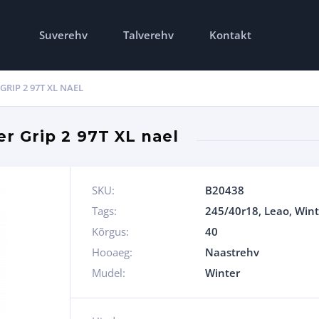
Suverehv
Talverehv
Kontakt
GRIP 2 97T XL NAEL
r Grip 2 97T XL nael
SKU:
B20438
Tags:
245/40r18
,
Leao
,
Wint
Kõrgus:
40
Hooaeg:
Naastrehv
Mudel:
Winter