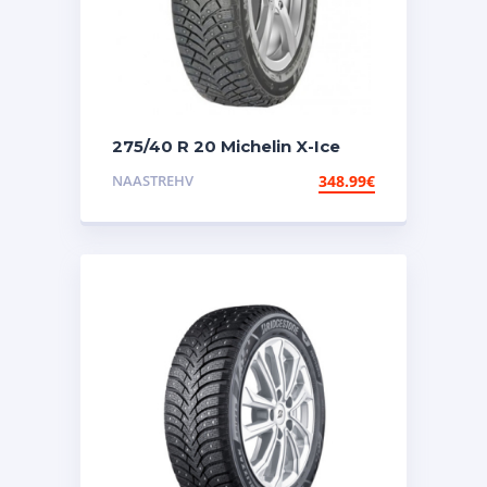
275/40 R 20 Michelin X-Ice
North 4 106T XL TL nael
NAASTREHV
348.99
€