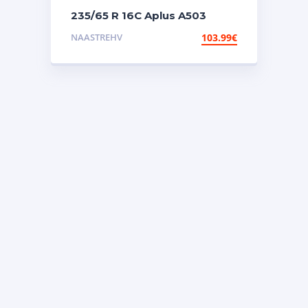
235/65 R 16C Aplus A503
115/113R nael
NAASTREHV
103.99
€