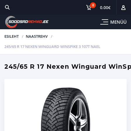
0
0.00
€
MENÜÜ
ESILEHT
NAASTREHV
245/65 R 17 NEXEN WINGUARD WINSPIKE 3 107T NAEL
245/65 R 17 Nexen Winguard WinSp