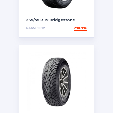
235/55 R 19 Bridgestone
Spike 3 SUV 105T XL TL nael
NAASTREHV
290.99
€