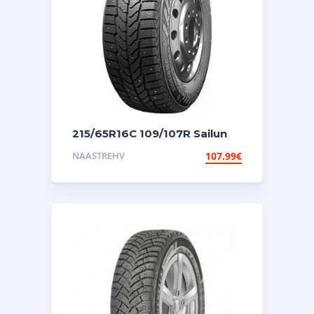
215/65R16C 109/107R Sailun
Commercio Ice Fs
NAASTREHV
107.99
€