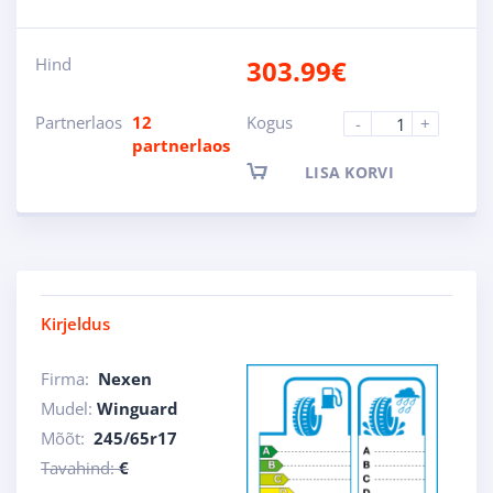
Hind
303.99
€
Partnerlaos
12
Kogus
-
+
partnerlaos
LISA KORVI
Kirjeldus
Firma:
Nexen
Mudel:
Winguard
Mõõt:
245/65r17
Tavahind:
€