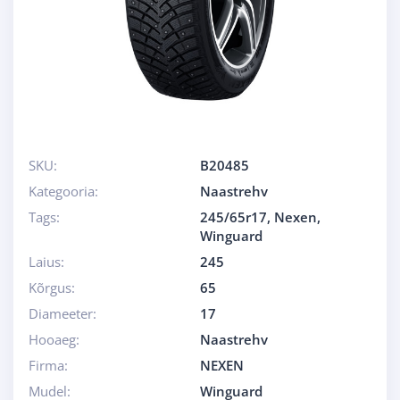
SKU:
B20485
Kategooria:
Naastrehv
Tags:
245/65r17
,
Nexen
,
Winguard
Laius:
245
Kõrgus:
65
Diameeter:
17
Hooaeg:
Naastrehv
Firma:
NEXEN
Mudel:
Winguard