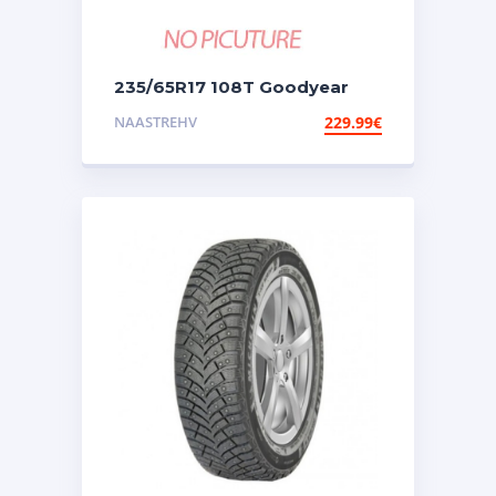
235/65R17 108T Goodyear
Ultra Grip Arctic 2
NAASTREHV
229.99
€