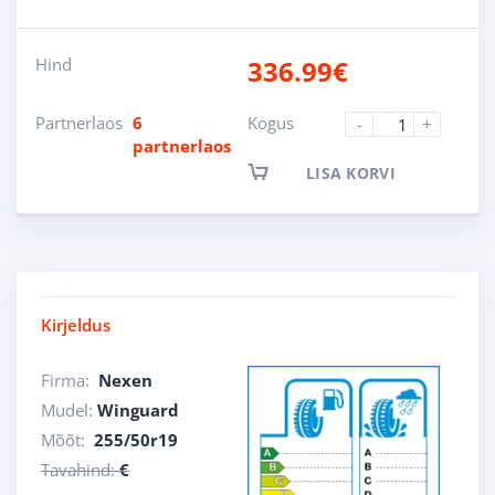
Hind
336.99
€
Partnerlaos
6
Kogus
-
+
partnerlaos
LISA KORVI
Kirjeldus
Firma:
Nexen
Mudel:
Winguard
Mõõt:
255/50r19
Tavahind:
€