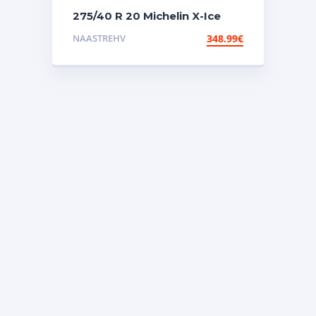
275/40 R 20 Michelin X-Ice
North 4 106T XL TL nael
NAASTREHV
348.99
€