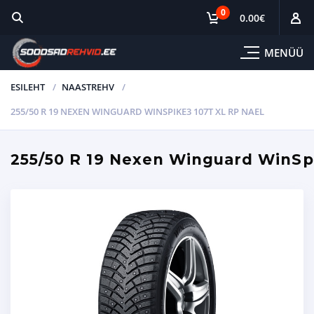
0
0.00
€
MENÜÜ
ESILEHT
NAASTREHV
255/50 R 19 NEXEN WINGUARD WINSPIKE3 107T XL RP NAEL
255/50 R 19 Nexen Winguard WinSp