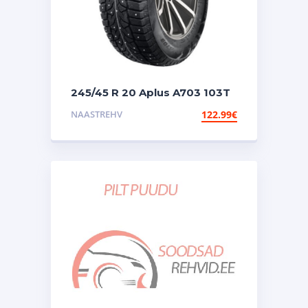
245/45 R 20 Aplus A703 103T
XL nael
NAASTREHV
122.99
€