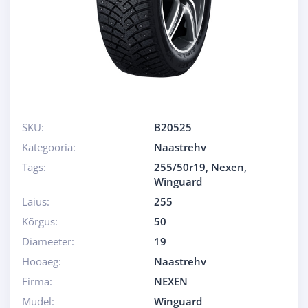
SKU:
B20525
Kategooria:
Naastrehv
Tags:
255/50r19
,
Nexen
,
Winguard
Laius:
255
Kõrgus:
50
Diameeter:
19
Hooaeg:
Naastrehv
Firma:
NEXEN
Mudel:
Winguard