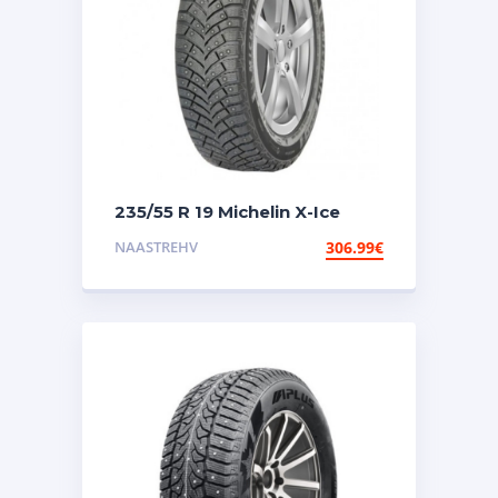
235/55 R 19 Michelin X-Ice
North 4 105T XL TL nael
NAASTREHV
306.99
€