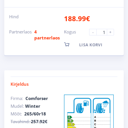
Hind
188.99
€
Partnerlaos
4
Kogus
-
+
partnerlaos
LISA KORVI
Kirjeldus
Firma:
Comforser
Mudel:
Winter
Mõõt:
265/60r18
Tavahind:
257.92€