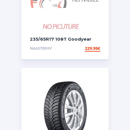
235/65R17 108T Goodyear
Ultra Grip Arctic 2
NAASTREHV
229.99
€