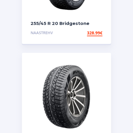
255/45 R 20 Bridgestone
Spike 3 105T XL TL nael
NAASTREHV
328.99
€