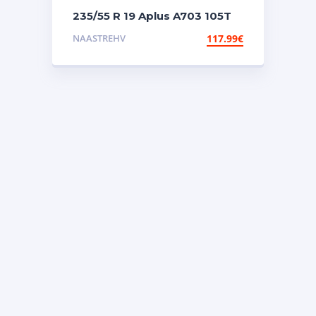
235/55 R 19 Aplus A703 105T
XL nael
NAASTREHV
117.99
€