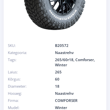
SKU:
B20572
Kategooria:
Naastrehv
Tags:
265/60r18
,
Comforser
,
Winter
Laius:
265
Kõrgus:
60
Diameeter:
18
Hooaeg:
Naastrehv
Firma:
COMFORSER
Mudel:
Winter