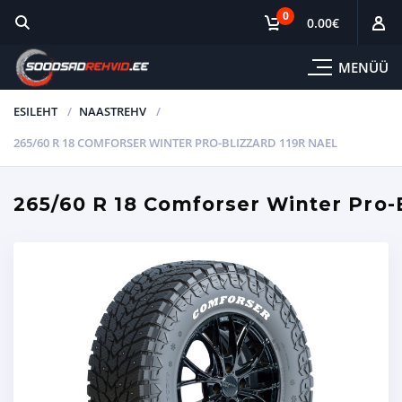
0
0.00
€
MENÜÜ
ESILEHT
NAASTREHV
265/60 R 18 COMFORSER WINTER PRO-BLIZZARD 119R NAEL
265/60 R 18 Comforser Winter Pro-B