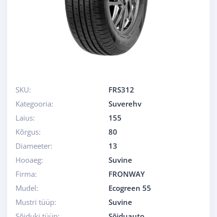
SKU:
FRS312
Kategooria:
Suverehv
Laius:
155
Kõrgus:
80
Diameeter:
13
Hooaeg:
Suvine
Firma:
FRONWAY
Mudel:
Ecogreen 55
Mustri tüüp:
Suvine
Sõiduki tüüp:
Sõiduauto