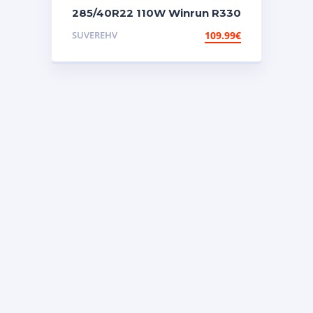
285/40R22 110W Winrun R330
W-silent
SUVEREHV
109.99
€