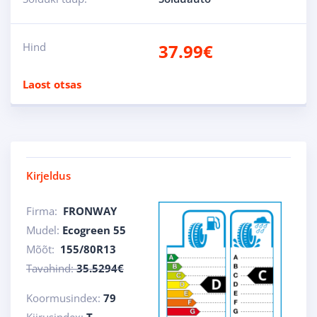
Hind
37.99
€
Laost otsas
Kirjeldus
Firma:
FRONWAY
Mudel:
Ecogreen 55
Mõõt:
155/80R13
Tavahind:
35.5294€
Koormusindex:
79