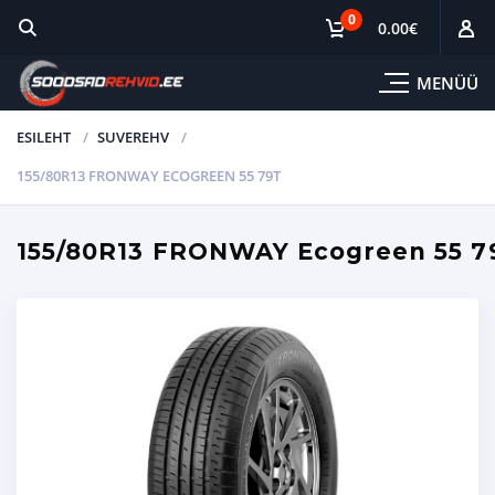
0
0.00
€
MENÜÜ
ESILEHT
SUVEREHV
155/80R13 FRONWAY ECOGREEN 55 79T
155/80R13 FRONWAY Ecogreen 55 7