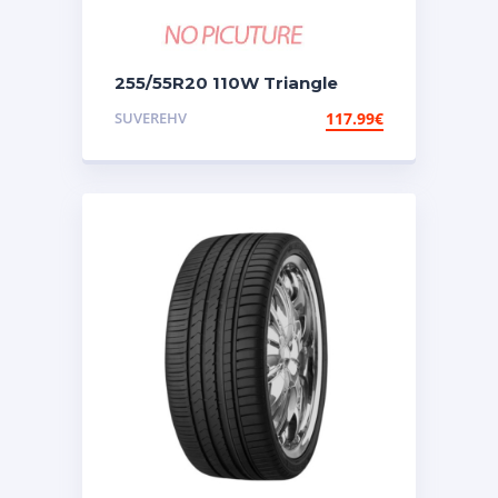
255/55R20 110W Triangle
Effexsport (th202)
SUVEREHV
117.99
€