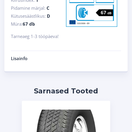
Kiirusindex:
T
Pidamine märjal:
C
Kütusesäästlikus:
D
Müra:
67 db
Tarneaeg 1-3 tööpäeva!
Lisainfo
Sarnased Tooted