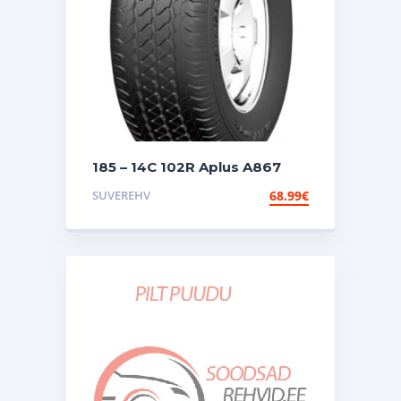
185 – 14C 102R Aplus A867
SUVEREHV
68.99
€