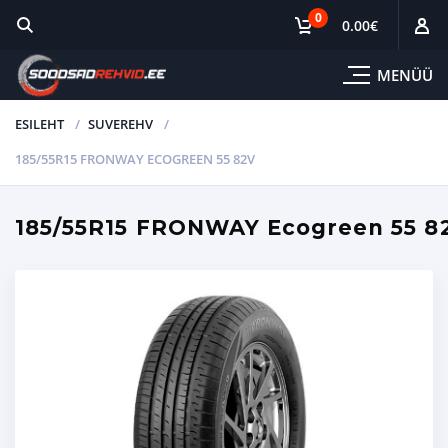
0
0.00
€
MENÜÜ
ESILEHT
SUVEREHV
185/55R15 FRONWAY ECOGREEN 55 82V
185/55R15 FRONWAY Ecogreen 55 8