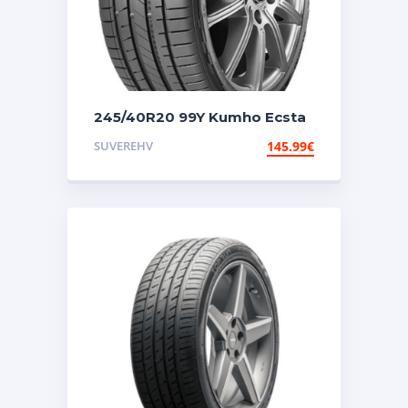
245/40R20 99Y Kumho Ecsta
Sport S Ps72
SUVEREHV
145.99
€