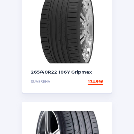
265/40R22 106Y Gripmax
Suregrip Pro Sport
SUVEREHV
134.99
€