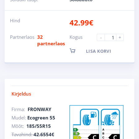
Hind
42.99
€
Partnerlaos
32
Kogus
-
+
partnerlaos
LISA KORVI
Kirjeldus
Firma:
FRONWAY
Mudel:
Ecogreen 55
Mõõt:
185/55R15
Tavahind:
42.6554€