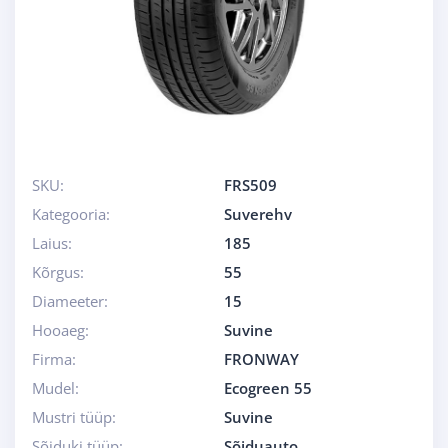
SKU:
FRS509
Kategooria:
Suverehv
Laius:
185
Kõrgus:
55
Diameeter:
15
Hooaeg:
Suvine
Firma:
FRONWAY
Mudel:
Ecogreen 55
Mustri tüüp:
Suvine
Sõiduki tüüp:
Sõiduauto