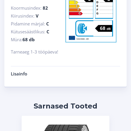
Koormusindex:
82
Kiirusindex:
V
Pidamine märjal:
C
Kütusesäästlikus:
C
Müra:
68 db
Tarneaeg 1-3 tööpäeva!
Lisainfo
Sarnased Tooted