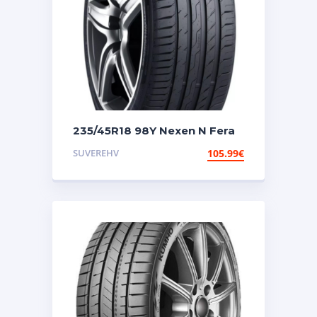
235/45R18 98Y Nexen N Fera
Sport
SUVEREHV
105.99
€