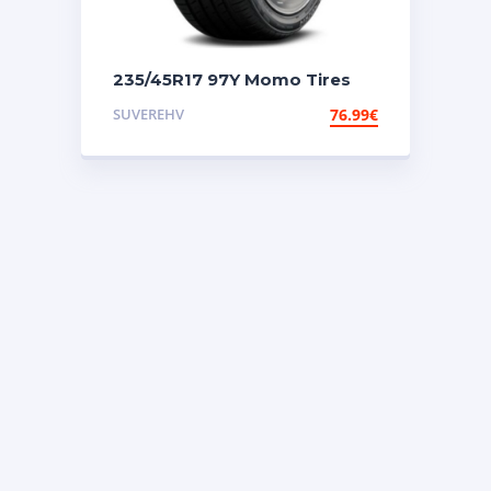
235/45R17 97Y Momo Tires
Toprun M30 (Made in
SUVEREHV
76.99
€
Hungary)