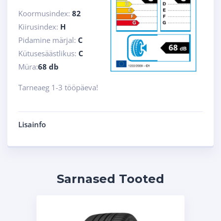
Koormusindex:
82
Kiirusindex:
H
Pidamine märjal:
C
Kütusesäästlikus:
C
Müra:
68 db
Tarneaeg 1-3 tööpäeva!
Lisainfo
Sarnased Tooted