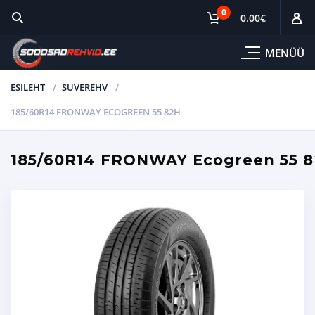
0
0.00
€
MENÜÜ
ESILEHT
SUVEREHV
185/60R14 FRONWAY ECOGREEN 55 82H
185/60R14 FRONWAY Ecogreen 55 