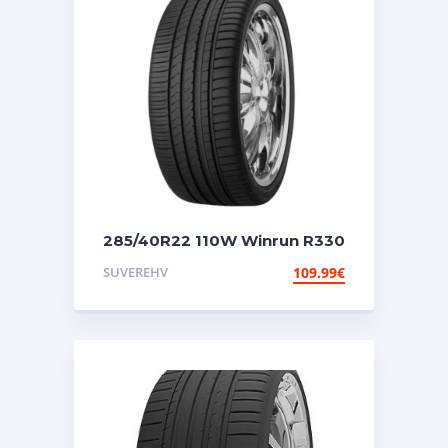
285/40R22 110W Winrun R330
W-silent
SUVEREHV
109.99
€