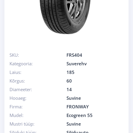
SKU:
FRS404
Kategooria:
Suverehv
Laius:
185
Kõrgus:
60
Diameeter:
14
Hooaeg:
Suvine
Firma:
FRONWAY
Mudel:
Ecogreen 55
Mustri tüüp:
Suvine
Sõiduki tüüp:
Sõiduauto