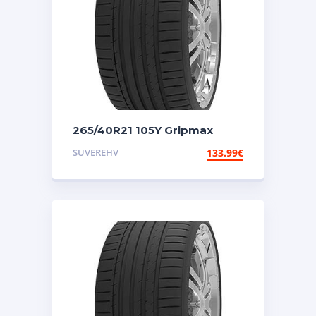
265/40R21 105Y Gripmax
Suregrip Pro Sport
SUVEREHV
133.99
€