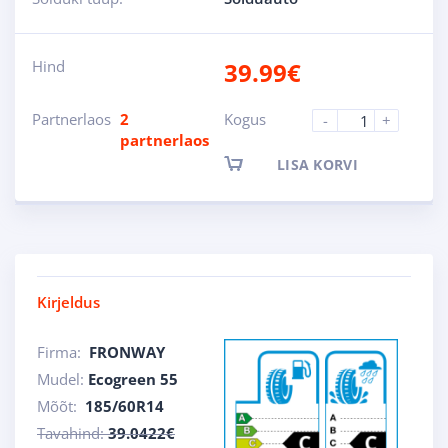
Hind
39.99
€
Partnerlaos
2
Kogus
-
+
partnerlaos
LISA KORVI
Kirjeldus
Firma:
FRONWAY
Mudel:
Ecogreen 55
Mõõt:
185/60R14
Tavahind:
39.0422€