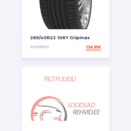
265/40R22 106Y Gripmax
Suregrip Pro Sport
SUVEREHV
134.99
€