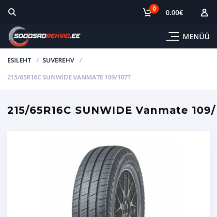
0
0.00
€
MENÜÜ
ESILEHT
SUVEREHV
215/65R16C SUNWIDE VANMATE 109/107T
215/65R16C SUNWIDE Vanmate 109/