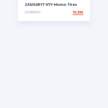
235/45R17 97Y Momo Tires
Toprun M30 (Made in
SUVEREHV
76.99
€
Hungary)