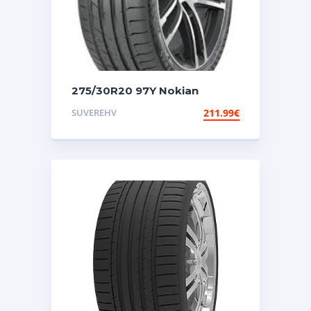
275/30R20 97Y Nokian
Powerproof 2
SUVEREHV
211.99
€