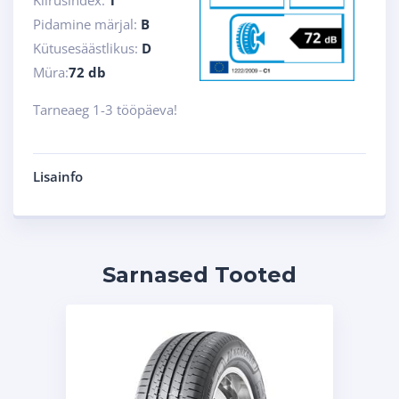
Kiirusindex:
T
Pidamine märjal:
B
Kütusesäästlikus:
D
Müra:
72 db
Tarneaeg 1-3 tööpäeva!
Lisainfo
Sarnased Tooted