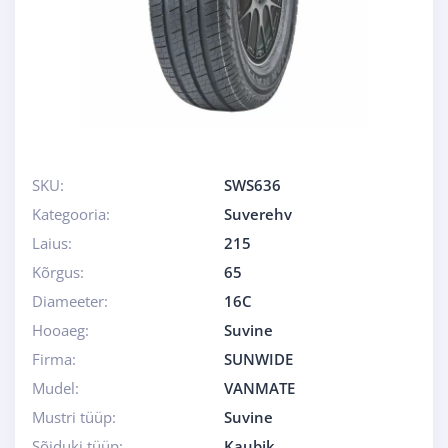
SKU:
SWS636
Kategooria:
Suverehv
Laius:
215
Kõrgus:
65
Diameeter:
16C
Hooaeg:
Suvine
Firma:
SUNWIDE
Mudel:
VANMATE
Mustri tüüp:
Suvine
Sõiduki tüüp:
Kaubik