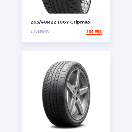
265/40R22 106Y Gripmax
Suregrip Pro Sport
SUVEREHV
134.99
€