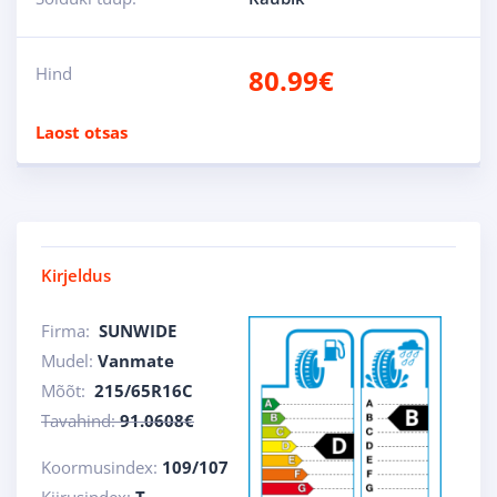
Hind
80.99
€
Laost otsas
Kirjeldus
Firma:
SUNWIDE
Mudel:
Vanmate
Mõõt:
215/65R16C
Tavahind:
91.0608€
Koormusindex:
109/107