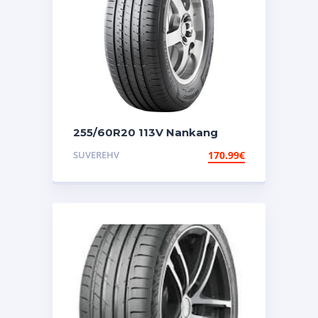
255/60R20 113V Nankang
NEX-1
SUVEREHV
170.99
€