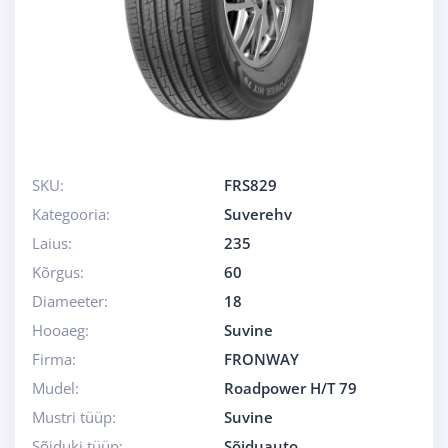
SKU:
FRS829
Kategooria:
Suverehv
Laius:
235
Kõrgus:
60
Diameeter:
18
Hooaeg:
Suvine
Firma:
FRONWAY
Mudel:
Roadpower H/T 79
Mustri tüüp:
Suvine
Sõiduki tüüp:
Sõiduauto