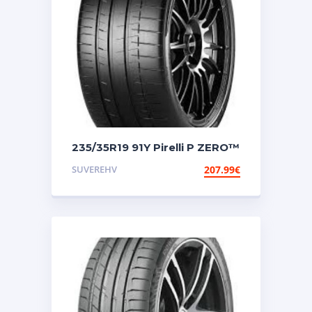
235/35R19 91Y Pirelli P ZERO™
R
SUVEREHV
207.99
€