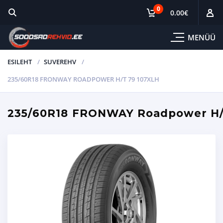
0
0.00
€
MENÜÜ
ESILEHT
SUVEREHV
235/60R18 FRONWAY ROADPOWER H/T 79 107XLH
235/60R18 FRONWAY Roadpower H/