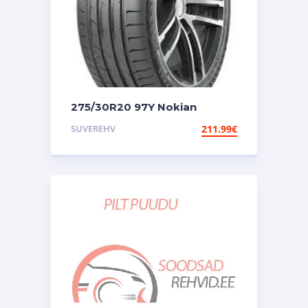
275/30R20 97Y Nokian
Powerproof 2
SUVEREHV
211.99
€