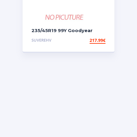
235/45R19 99Y Goodyear
Eagle F1 Asymmetric 6
SUVEREHV
217.99
€