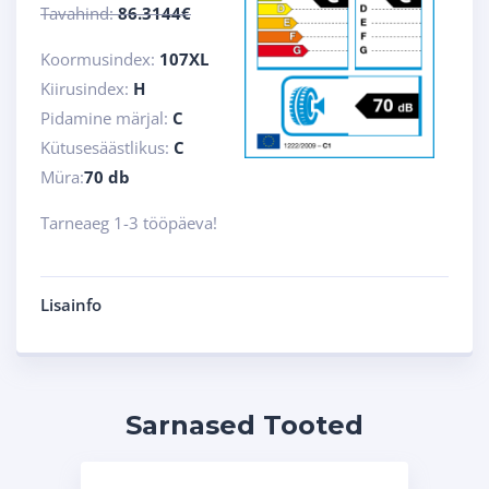
Tavahind:
86.3144€
Koormusindex:
107XL
Kiirusindex:
H
Pidamine märjal:
C
Kütusesäästlikus:
C
Müra:
70 db
Tarneaeg 1-3 tööpäeva!
Lisainfo
Sarnased Tooted