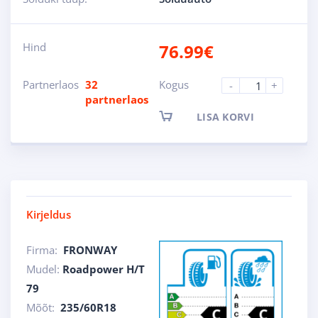
Hind
76.99
€
Partnerlaos
32
Kogus
-
+
partnerlaos
LISA KORVI
Kirjeldus
Firma:
FRONWAY
Mudel:
Roadpower H/T
79
Mõõt:
235/60R18