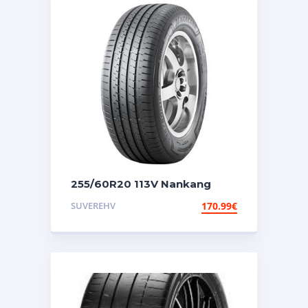
255/60R20 113V Nankang
NEX-1
SUVEREHV
170.99
€