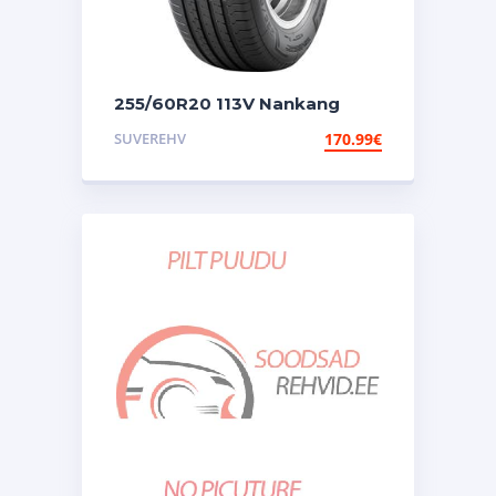
255/60R20 113V Nankang
NEX-1
SUVEREHV
170.99
€