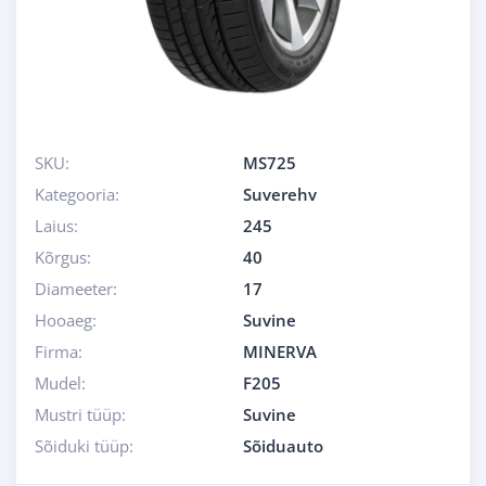
SKU:
MS725
Kategooria:
Suverehv
Laius:
245
Kõrgus:
40
Diameeter:
17
Hooaeg:
Suvine
Firma:
MINERVA
Mudel:
F205
Mustri tüüp:
Suvine
Sõiduki tüüp:
Sõiduauto