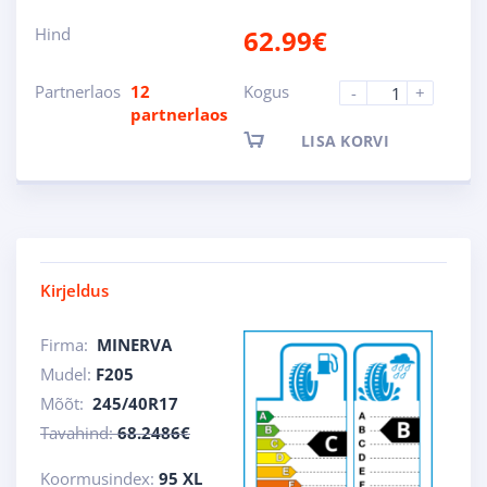
Hind
62.99
€
Partnerlaos
12
Kogus
-
+
partnerlaos
LISA KORVI
Kirjeldus
Firma:
MINERVA
Mudel:
F205
Mõõt:
245/40R17
Tavahind:
68.2486€
Koormusindex:
95 XL