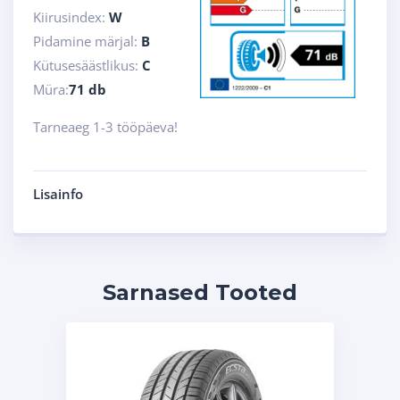
Kiirusindex:
W
Pidamine märjal:
B
Kütusesäästlikus:
C
Müra:
71 db
Tarneaeg 1-3 tööpäeva!
Lisainfo
Sarnased Tooted