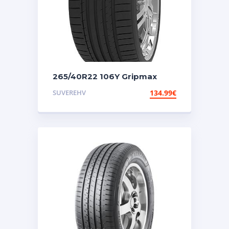
265/40R22 106Y Gripmax
Suregrip Pro Sport
SUVEREHV
134.99
€