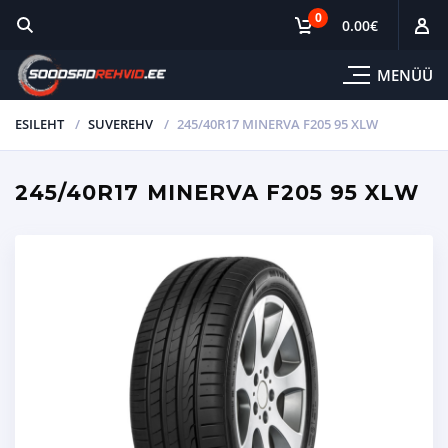
0
0.00
€
MENÜÜ
ESILEHT
SUVEREHV
245/40R17 MINERVA F205 95 XLW
245/40R17 MINERVA F205 95 XLW