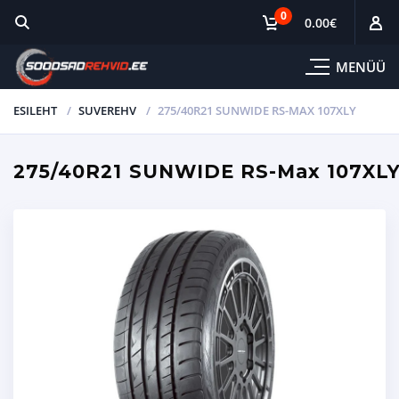
0
0.00
€
MENÜÜ
ESILEHT
SUVEREHV
275/40R21 SUNWIDE RS-MAX 107XLY
275/40R21 SUNWIDE RS-Max 107XL