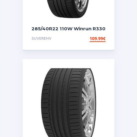
285/40R22 110W Winrun R330
W-silent
SUVEREHV
109.99
€