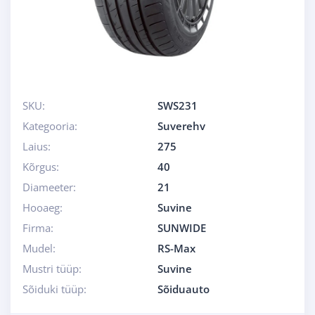
SKU:
SWS231
Kategooria:
Suverehv
Laius:
275
Kõrgus:
40
Diameeter:
21
Hooaeg:
Suvine
Firma:
SUNWIDE
Mudel:
RS-Max
Mustri tüüp:
Suvine
Sõiduki tüüp:
Sõiduauto