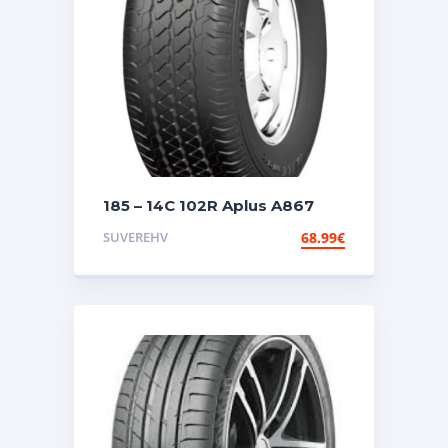
185 – 14C 102R Aplus A867
SUVEREHV
68.99
€