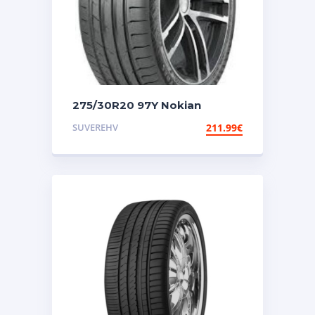
275/30R20 97Y Nokian
Powerproof 2
SUVEREHV
211.99
€