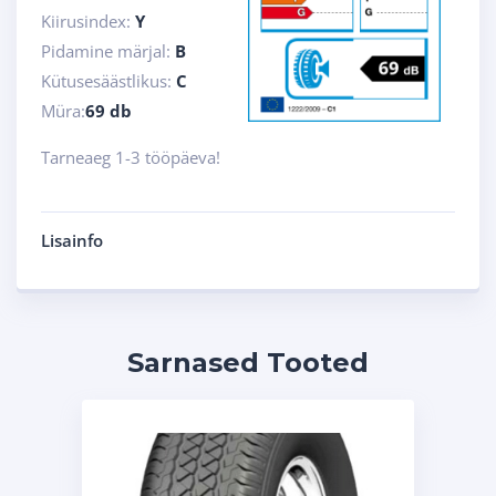
Kiirusindex:
Y
Pidamine märjal:
B
Kütusesäästlikus:
C
Müra:
69 db
Tarneaeg 1-3 tööpäeva!
Lisainfo
Sarnased Tooted