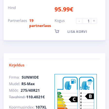
Hind
95.99
€
Partnerlaos
19
Kogus
-
+
partnerlaos
LISA KORVI
Kirjeldus
Firma:
SUNWIDE
Mudel:
RS-Max
Mõõt:
275/40R21
Tavahind:
110.4021€
Koormusindex:
107XL