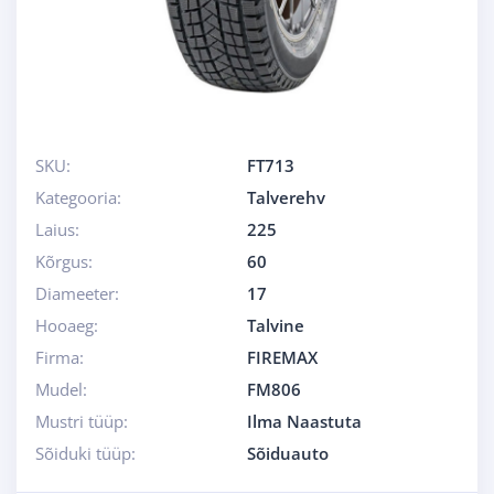
SKU:
FT713
Kategooria:
Talverehv
Laius:
225
Kõrgus:
60
Diameeter:
17
Hooaeg:
Talvine
Firma:
FIREMAX
Mudel:
FM806
Mustri tüüp:
Ilma Naastuta
Sõiduki tüüp:
Sõiduauto