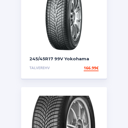
245/45R17 99V Yokohama
Bluearth Winter V905
TALVEREHV
166.99
€