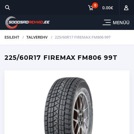
0
0.00
€
MENÜÜ
ESILEHT
TALVEREHV
225/60R17 FIREMAX FM806 99T
225/60R17 FIREMAX FM806 99T