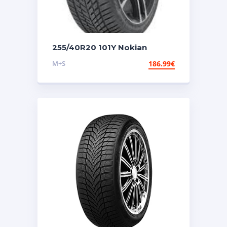
255/40R20 101Y Nokian
Seasonproof 2
M+S
186.99
€