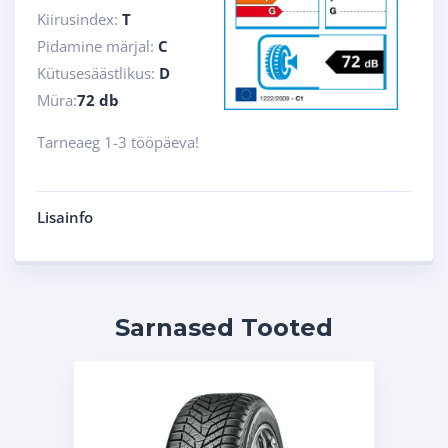
Kiirusindex:
T
Pidamine märjal:
C
Kütusesäästlikus:
D
Müra:
72 db
Tarneaeg 1-3 tööpäeva!
Lisainfo
Sarnased Tooted