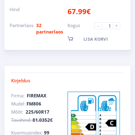
Hind
67.99
€
Partnerlaos
32
Kogus
-
+
partnerlaos
LISA KORVI
Kirjeldus
Firma:
FIREMAX
Mudel:
FM806
Mõõt:
225/60R17
Tavahind:
81.0352€
Koormusindex:
99