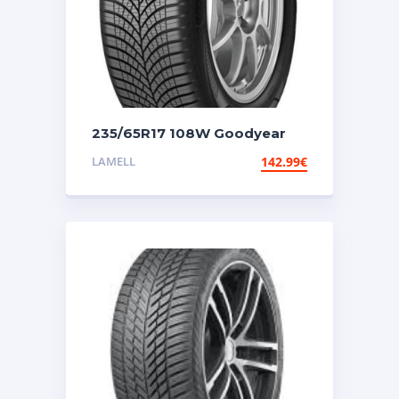
235/65R17 108W Goodyear
Vector 4seasons Gen 3 Suv
LAMELL
142.99
€