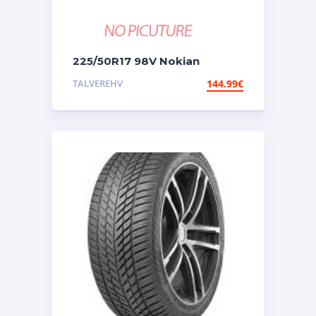
225/50R17 98V Nokian
Snowproof 3p
TALVEREHV
144.99
€