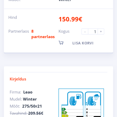
Hind
150.99
€
Partnerlaos
8
Kogus
-
+
partnerlaos
LISA KORVI
Kirjeldus
Firma:
Leao
Mudel:
Winter
Mõõt:
275/50r21
Tavahind:
209.56€