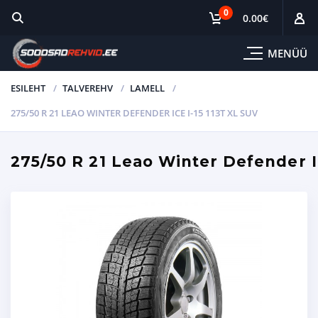
0
0.00
€
MENÜÜ
ESILEHT
TALVEREHV
LAMELL
275/50 R 21 LEAO WINTER DEFENDER ICE I-15 113T XL SUV
275/50 R 21 Leao Winter Defender I