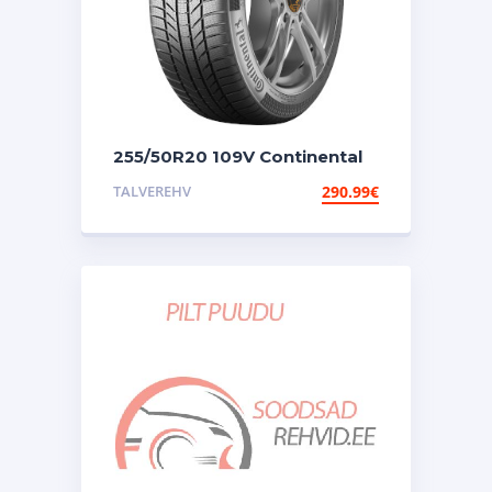
255/50R20 109V Continental
Wintercontact Ts870 P
TALVEREHV
290.99
€