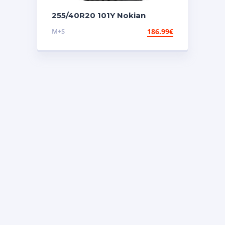
255/40R20 101Y Nokian
Seasonproof 2
M+S
186.99
€