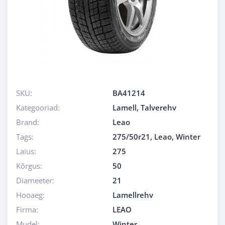
SKU:
BA41214
Kategooriad:
Lamell
,
Talverehv
Brand:
Leao
Tags:
275/50r21
,
Leao
,
Winter
Laius:
275
Kõrgus:
50
Diameeter:
21
Hooaeg:
Lamellrehv
Firma:
LEAO
Mudel:
Winter