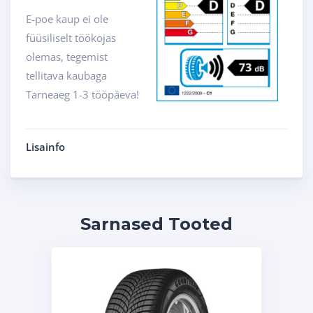
E-poe kaup ei ole
füüsiliselt töökojas
olemas, tegemist
tellitava kaubaga
Tarneaeg 1-3 tööpäeva!
Lisainfo
Sarnased Tooted