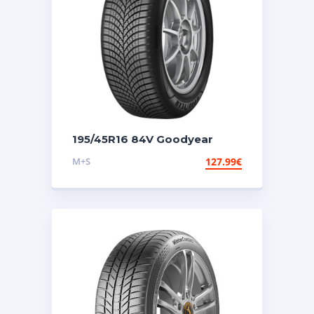
195/45R16 84V Goodyear
Vector 4seasons Gen 3
M+S
127.99
€