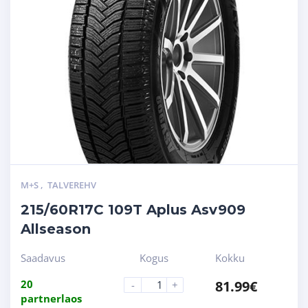
M+S
,
TALVEREHV
215/60R17C 109T Aplus Asv909
Allseason
Saadavus
Kogus
Kokku
20
81.99
€
-
+
partnerlaos