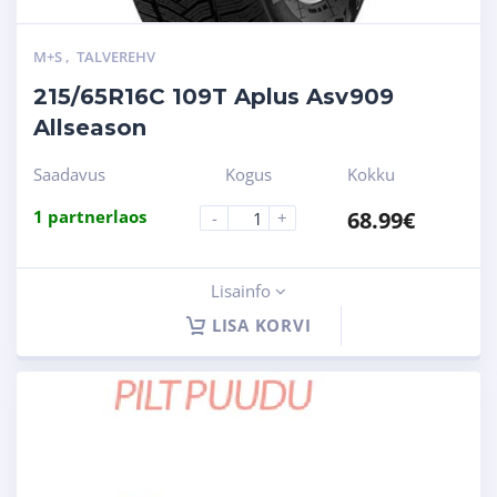
M+S
,
TALVEREHV
215/65R16C 109T Aplus Asv909
Allseason
Saadavus
Kogus
Kokku
1 partnerlaos
68.99
€
-
+
Lisainfo
LISA KORVI