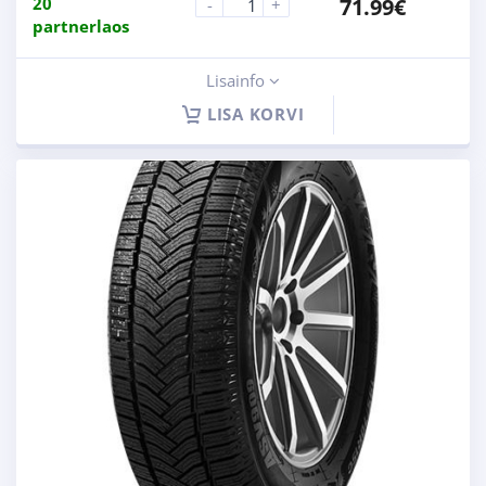
20
71.99
€
-
+
partnerlaos
Lisainfo
LISA KORVI