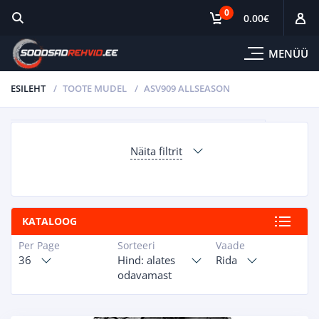
0
0.00
€
MENÜÜ
ESILEHT
TOOTE MUDEL
ASV909 ALLSEASON
Näita filtrit
KATALOOG
Per Page
Sorteeri
Vaade
36
Hind: alates
Rida
odavamast