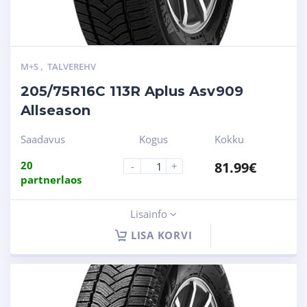
M+S
,
TALVEREHV
205/75R16C 113R Aplus Asv909
Allseason
Saadavus
Kogus
Kokku
20
81.99
€
-
+
partnerlaos
Lisainfo
LISA KORVI