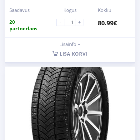
Saadavus
Kogus
Kokku
20
80.99
€
-
+
partnerlaos
Lisainfo
LISA KORVI