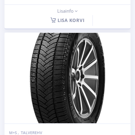
Lisainfo
LISA KORVI
M+S
,
TALVEREHV