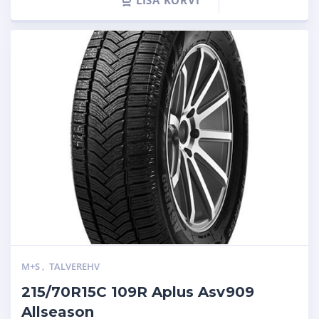
LISA KORVI
M+S
,
TALVEREHV
215/70R15C 109R Aplus Asv909
Allseason