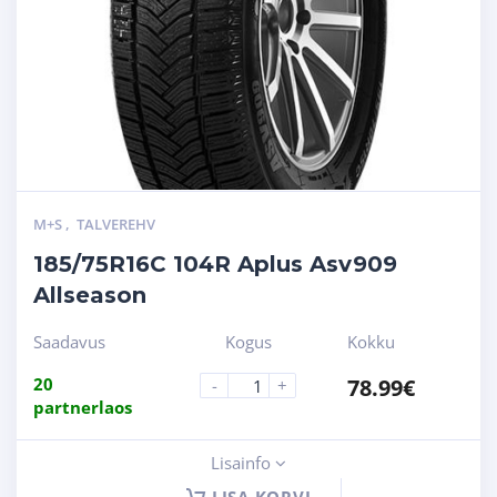
M+S
,
TALVEREHV
185/75R16C 104R Aplus Asv909
Allseason
Saadavus
Kogus
Kokku
20
78.99
€
-
+
partnerlaos
Lisainfo