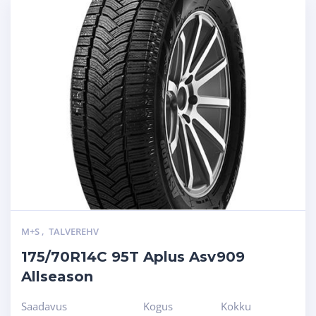
M+S
,
TALVEREHV
175/70R14C 95T Aplus Asv909
Allseason
Saadavus
Kogus
Kokku