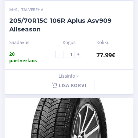
M+S
,
TALVEREHV
205/70R15C 106R Aplus Asv909
Allseason
Saadavus
Kogus
Kokku
20
77.99
€
-
+
partnerlaos
Lisainfo
LISA KORVI