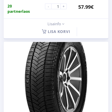
20
57.99
€
-
+
partnerlaos
Lisainfo
LISA KORVI