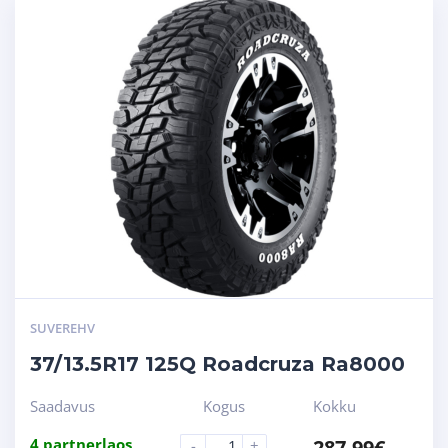
SUVEREHV
37/13.5R17 125Q Roadcruza Ra8000
Saadavus
Kogus
Kokku
4 partnerlaos
287.99
€
-
+