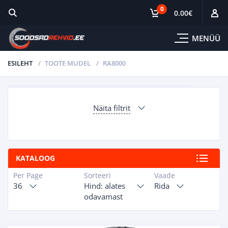
0
0.00
€
MENÜÜ
ESILEHT
TOOTE MUDEL
RA8000
Näita filtrit
KATALOOG
Per Page
Sorteeri
Vaade
36
Hind: alates
Rida
odavamast