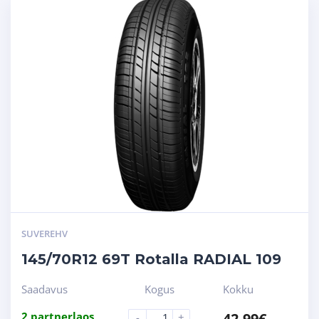
SUVEREHV
145/70R12 69T Rotalla RADIAL 109
Saadavus
Kogus
Kokku
2 partnerlaos
42.99
€
-
+