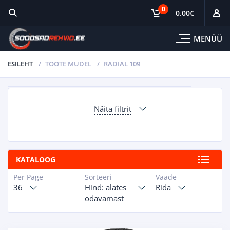
0
0.00
€
MENÜÜ
ESILEHT
TOOTE MUDEL
RADIAL 109
Näita filtrit
KATALOOG
Per Page
Sorteeri
Vaade
36
Hind: alates
Rida
odavamast