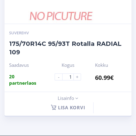
SUVEREHV
175/70R14C 95/93T Rotalla RADIAL
109
Saadavus
Kogus
Kokku
20
60.99
€
-
+
partnerlaos
Lisainfo
LISA KORVI