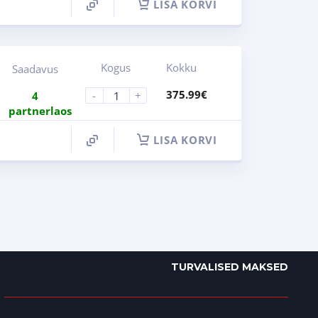
LISA KORVI
Kogus
Kokku
Saadavus
375.99
€
-
+
4
partnerlaos
LISA KORVI
TURVALISED MAKSED