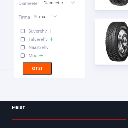
Diameeter
Diameeter
Firma
Firma
Suverehv
Talverehv
Naastrehv
Muu
OTSI
MEIST