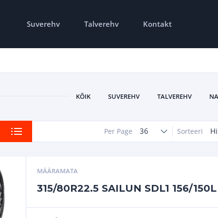
Suverehv
Talverehv
Kontakt
KÕIK
SUVEREHV
TALVEREHV
NA
36
Hi
Per Page
Sorteeri
MÄÄRAMATA
315/80R22.5 SAILUN SDL1 156/150L