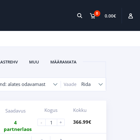
0
0.00
€
ASTREHV
MUU
MÄÄRAMATA
nd: alates odavamast
Rida
Vaade
Kogus
Kokku
Saadavus
366.99
€
-
+
4
partnerlaos