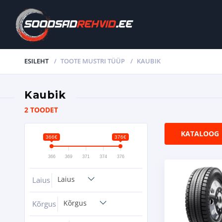
ESILEHT
TOOTE MUSTRI TÜÜP
KAUBIK
Kaubik
2 TOODET
KATALOOG
366€
376€
366
369
371
374
376
Laius
Laius
Kõrgus
Kõrgus