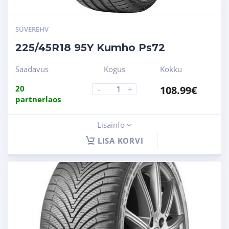
SUVEREHV
225/45R18 95Y Kumho Ps72
Saadavus
Kogus
Kokku
20
108.99
€
-
+
partnerlaos
Lisainfo
LISA KORVI