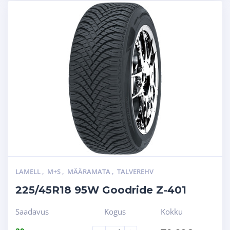
LAMELL
,
M+S
,
MÄÄRAMATA
,
TALVEREHV
225/45R18 95W Goodride Z-401
Saadavus
Kogus
Kokku