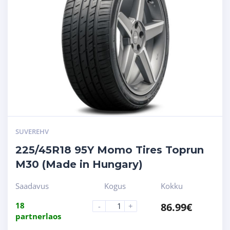
SUVEREHV
225/45R18 95Y Momo Tires Toprun
M30 (Made in Hungary)
Saadavus
Kogus
Kokku
18
86.99
€
-
+
partnerlaos