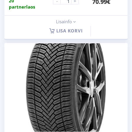
20
70.99
€
-
+
partnerlaos
Lisainfo
LISA KORVI