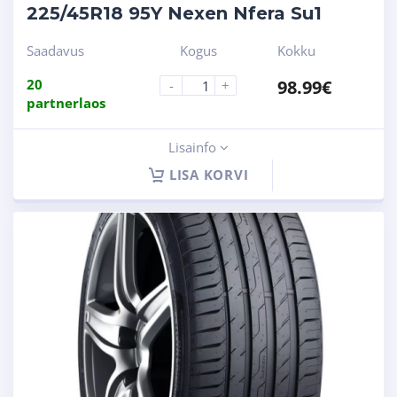
225/45R18 95Y Nexen Nfera Su1
Saadavus
Kogus
Kokku
20
98.99
€
-
+
partnerlaos
Lisainfo
LISA KORVI