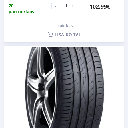
20
102.99
€
-
+
partnerlaos
Lisainfo
LISA KORVI