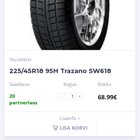
TALVEREHV
225/45R18 95H Trazano SW618
Saadavus
Kogus
Kokku
20
68.99
€
-
+
partnerlaos
Lisainfo
LISA KORVI