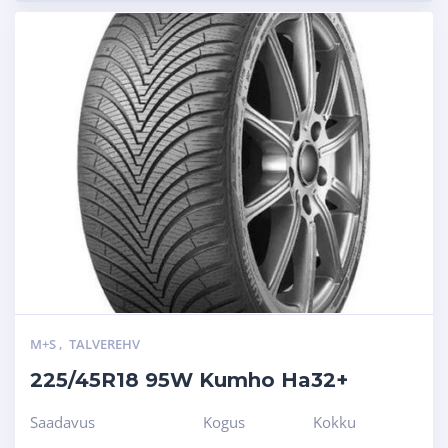
M+S
,
TALVEREHV
225/45R18 95W Kumho Ha32+
Saadavus
Kogus
Kokku