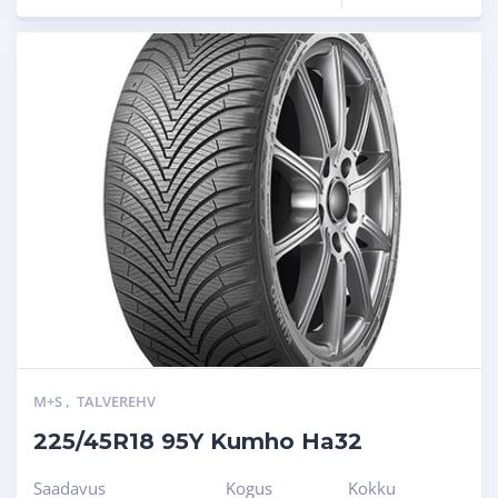
M+S
,
TALVEREHV
225/45R18 95Y Kumho Ha32
Saadavus
Kogus
Kokku