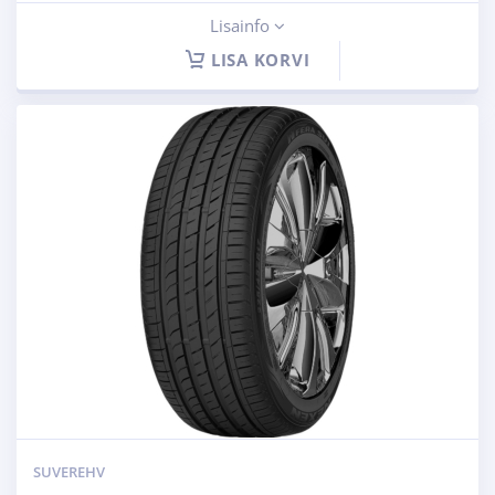
Lisainfo
LISA KORVI
SUVEREHV