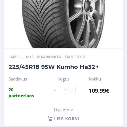
LAMELL
,
M+S
,
MÄÄRAMATA
,
TALVEREHV
225/45R18 95W Kumho Ha32+
Saadavus
Kogus
Kokku
20
109.99
€
-
+
partnerlaos
Lisainfo
LISA KORVI