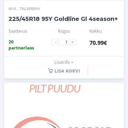
M+S
,
TALVEREHV
225/45R18 95Y Goldline Gl 4season+
Saadavus
Kogus
Kokku
20
70.99
€
-
+
partnerlaos
Lisainfo
LISA KORVI