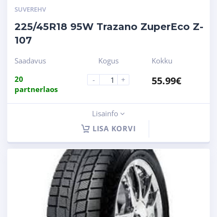
SUVEREHV
225/45R18 95W Trazano ZuperEco Z-
107
Saadavus
Kogus
Kokku
20
55.99
€
-
+
partnerlaos
Lisainfo
LISA KORVI