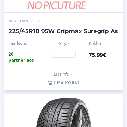
M+S
,
TALVEREHV
225/45R18 95W Gripmax Suregrip As
Saadavus
Kogus
Kokku
20
75.99
€
-
+
partnerlaos
Lisainfo
LISA KORVI