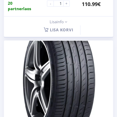
20
110.99
€
-
+
partnerlaos
Lisainfo
LISA KORVI