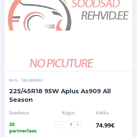
M+S
,
TALVEREHV
225/45R18 95W Aplus As909 All
Season
Saadavus
Kogus
Kokku
20
74.99
€
-
+
partnerlaos