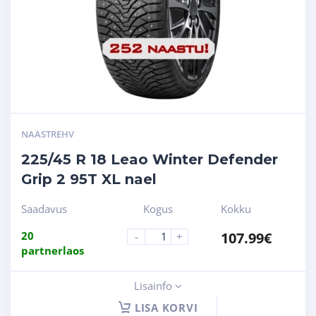
NAASTREHV
225/45 R 18 Leao Winter Defender
Grip 2 95T XL nael
Saadavus
Kogus
Kokku
20
107.99
€
-
+
partnerlaos
Lisainfo
LISA KORVI