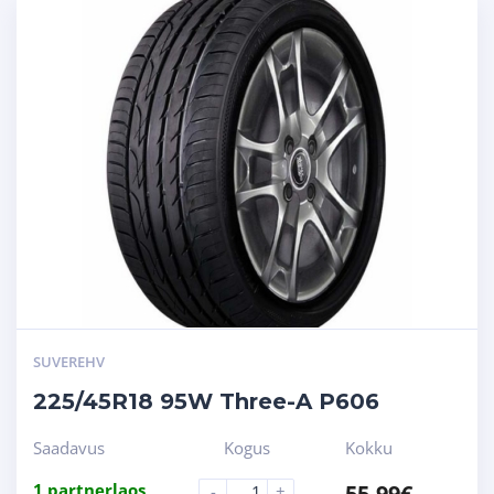
SUVEREHV
225/45R18 95W Three-A P606
Saadavus
Kogus
Kokku
1 partnerlaos
55.99
€
-
+