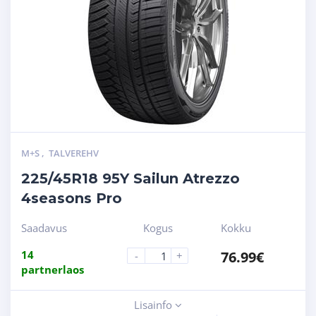
M+S
,
TALVEREHV
225/45R18 95Y Sailun Atrezzo
4seasons Pro
Saadavus
Kogus
Kokku
14
76.99
€
-
+
partnerlaos
Lisainfo