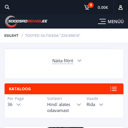
0
0.00
€
MENÜÜ
ESILEHT
TOOTED SILTIDEGA “225/45R18”
Näita filtrit
KATALOOG
Per Page
Sorteeri
Vaade
36
Hind: alates
Rida
odavamast